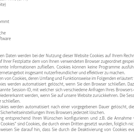
ite)
kommt
che
ftware
ten Daten werden bei der Nutzung dieser Website Cookies auf Ihrem Rechn
 auf Ihrer Festplatte dem von Ihnen verwendeten Browser zugeordnet gesp
timmte Informationen zufließen. Cookies können keine Programme ausfü
ternetangebot insgesamt nutzerfreundlicher und effektiver zu machen.
rten von Cookies, deren Umfang und Funktionsweise im Folgenden erläutert
kies werden automatisiert gelöscht, wenn Sie den Browser schließen. Da
nannte Session-ID, mit welcher sich verschiedene Anfragen Ihres Browse
wiedererkannt werden, wenn Sie auf unsere Website zurückkehren. Die Ses
r schließen.
ookies werden automatisiert nach einer vorgegebenen Dauer gelöscht, di
 Sicherheitseinstellungen Ihres Browsers jederzeit löschen.
ung entsprechend Ihren Wünschen konfigurieren und z.B. die Annahme v
Cookies“ sind Cookies, die durch einen Dritten gesetzt wurden, folglich ni
weisen Sie darauf hin, dass Sie durch die Deaktivierung von Cookies eve