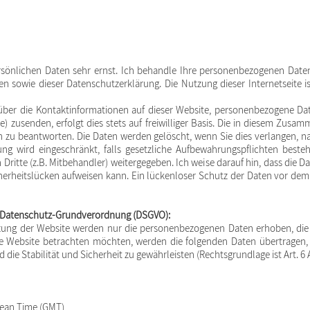
rsönlichen Daten sehr ernst. Ich behandle Ihre personenbezogenen Date
ten sowie dieser Datenschutzerklärung. Die Nutzung dieser Internetseite
t über die Kontaktinformationen auf dieser Website, personenbezogene Dat
 zusenden, erfolgt dies stets auf freiwilliger Basis. Die in diesem Zus
en zu beantworten. Die Daten werden gelöscht, wenn Sie dies verlangen, 
itung wird eingeschränkt, falls gesetzliche Aufbewahrungspflichten bes
ritte (z.B. Mitbehandler) weitergegeben. Ich weise darauf hin, dass die Da
rheitslücken aufweisen kann. Ein lückenloser Schutz der Daten vor dem Zu
 Datenschutz-Grundverordnung (DSGVO):
tzung der Website werden nur die personenbezogenen Daten erhoben, di
e Website betrachten möchten, werden die folgenden Daten übertragen, d
ie Stabilität und Sicherheit zu gewährleisten (Rechtsgrundlage ist Art. 6 Abs
Mean Time (GMT)